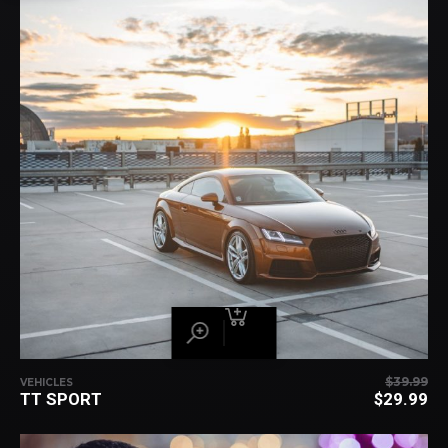
$
39.99
VEHICLES
TT SPORT
$
29.99