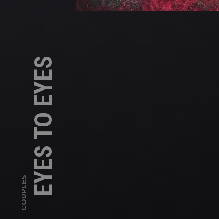
EYES TO EYES
COUPLES