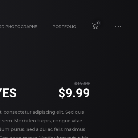
0
ARD PHOTOGRAPHE
PORTFOLIO
$
14.99
YES
$
9.99
 consectetur adipiscing elit. Sed quis
t sem. Morbi leo turpis, congue vitae
um purus. Sed a dui ac felis maximus