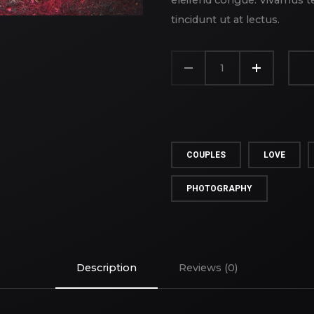
eleifend congue. Vivamus te
tincidunt ut at lectus.
EYES
TO
EYES
QUANTITY
COUPLES
LOVE
PHOTOGRAPHY
Description
Reviews (0)