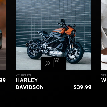
VEHICLES
VEH
.99
HARLEY
W
DAVIDSON
$
39.99