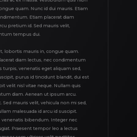
. Cras ac ex massa. Vestibulum quis nibh
, congue quam. Nunc id dui mauris. Etiam
condimentum. Etiam placerat diam
u pretium id. Sed mauris velit,
entum tempus dui.
t, lobortis mauris in, congue quam.
placerat diam lectus, nec condimentum
s turpis, venenatis eget aliquam sed,
cipit, purus id tincidunt blandit, dui est
pit velit nisl vitae neque. Nullam quis
tum diam. Aenean ut ipsum arcu.
t. Sed mauris velit, vehicula non mi sed,
am malesuada id arcu id suscipit.
is venenatis bibendum. Integer nec
ugiat. Praesent tempor leo a lectus