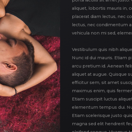
porta iaculis sit amet justo
aliquet, lobortis mauris in
placerat diam lectus, nec 
lectus, nec condimentum arc
vehicula non mi sed, elem
Vestibulum quis nibh alique
Nunc id dui mauris. Etiam 
arcu pretium id. Aenean feli
aliquet at augue. Quisque sus
efficitur sem, sit amet susci
maximus enim, quis fermen
Etiam suscipit luctus alique
elementum tempus dui. Null
Etiam scelerisque justo qu
magna sed elit hendrerit fe