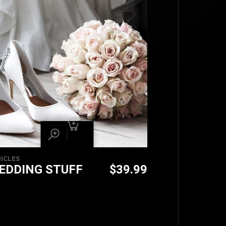
TOP
ICLES
EDDING STUFF
$
39.99
BACK TO